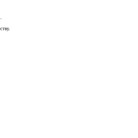
.
ству.