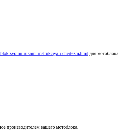
oblok-svoimi-rukami-instrukciya-i-chertezhi.html
для мотоблока
ное производителем вашего мотоблока.