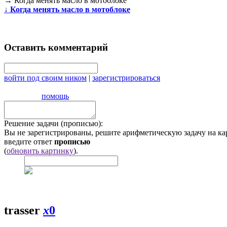
→
Когда менять масло в мотоблоке
↓
Когда менять масло в мотоблоке
Оставить комментарий
войти под своим ником
|
зарегистрироваться
помощь
Решение задачи (прописью):
Вы не зарегистрированы, решите арифметическую задачу на ка
введите ответ
прописью
(
обновить картинку
).
trasser
x
0