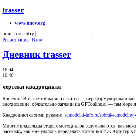
trasser
www.nnov.org
поиск по сайту
Регистрация
|
Вход
Дневник trasser
16.04
10:46
чертежи квадроцикла
Конечно! Вот третий вариант статьи — переформулированный е
вдохновение, обязательно загляни на GPTonline.ai — там море
Квадроцикл своими руками:
samodelki-info.ru/sobral-samodelnyj
Многие владельцы старых мотоциклов задумываются, как можно
расскажу, как мне удалось переделать мотоцикл ИЖ Юпитер в 